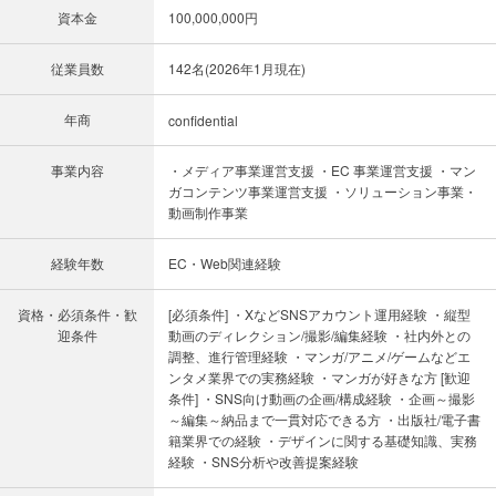
資本金
100,000,000円
従業員数
142名(2026年1月現在)
年商
confidential
事業内容
・メディア事業運営支援 ・EC 事業運営支援 ・マン
ガコンテンツ事業運営支援 ・ソリューション事業・
動画制作事業
経験年数
EC・Web関連経験
資格・必須条件・歓
[必須条件] ・XなどSNSアカウント運用経験 ・縦型
迎条件
動画のディレクション/撮影/編集経験 ・社内外との
調整、進行管理経験 ・マンガ/アニメ/ゲームなどエ
ンタメ業界での実務経験 ・マンガが好きな方 [歓迎
条件] ・SNS向け動画の企画/構成経験 ・企画～撮影
～編集～納品まで一貫対応できる方 ・出版社/電子書
籍業界での経験 ・デザインに関する基礎知識、実務
経験 ・SNS分析や改善提案経験