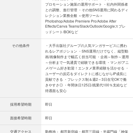
プロモーション施策の運用サポート ・社内外関係者
との調整、進行管理 ・その他SNS運用に関わるディ
レクション業務全般 ＜使用ツール＞
Photoshop/Adobe Premiere Pro/Adobe After
Effects/Canva Teams/Slack/Outlook/Googleスプレ
ッドシート/BOXなど
その他条件
・大手出版社グループの人気マンガサービスに携わ
れるレアポジション ・SNS運用だけでなく、縦型動
画/画像制作まで幅広く担当可能 ・企画～制作～運用
～分析まで一気通貫で経験できる環境 ・マンガ/アニ
メ/ゲーム好き歓迎！エンタメ業界経験を活かせる ・
ユーザーの反応をダイレクトに感じながらIP成長に
貢献できる ・フレックス制＆週2～3日在宅OKで働
きやすさ◎ ・年間休日125日/残業代100％支給など
待遇面も安心
採用希望時期
即日
面接希望時期
即日
交通アクセス
勤務地： 都営新宿線・都営三田線・半蔵門線「神保