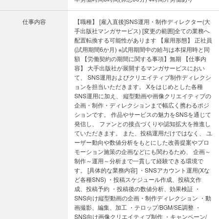
仕事内容
【職種】 [雇入直後]SNS運用・制作ディレクター(大
手出版社マンガサービス) [変更の範囲]全ての業務へ
配置転換する可能性があります 【雇用形態】 正社員
(試用期間6か月) ※試用期間中の給与は本採用時と同
額 【労働契約の期間に関する事項】無期 【仕事内
容】 大手出版社が展開するマンガサービスにおい
て、 SNS運用およびクリエイティブ制作ディレクシ
ョンを担当いただきます。 Xをはじめとした各種
SNS運用に加え、 縦型動画や画像クリエイティブの
企画・制作・ディレクションまで幅広く携わるポジ
ションです。 作品やサービスの魅力をSNSを通じて
発信し、 ファンとの接点づくりや認知拡大を推進し
ていただきます。 また、投稿運用だけではなく、 ユ
ーザー動向や数値分析をもとにした改善提案やプロ
モーション施策の企画などにも関わるため、 企画～
制作～運用～分析まで一貫して経験できる環境で
す。 [具体的な業務内容] ・SNSアカウント運用(Xな
ど各種SNS) ・投稿スケジュール作成、投稿文作
成、投稿予約 ・投稿後の数値分析、効果検証 ・
SNS向け縦型動画の企画・制作ディレクション ・動
画撮影、編集、加工 ・テロップ/BGM/SE調整 ・
SNS向け画像クリエイティブ制作 ・キャンペーン/