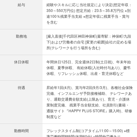
給与
経験やスキルに応じ当社規定により決定(想定年収：
350～550万円位) 想定月給：23.5～35.8万円位 ※別
途100％残業手当支給 ※想定年収に残業手当・賞与
を含む
勤務地
[雇入直後]千代田区神田神保町(最寄駅：神保町/九段
下)および労働者の自宅 [変更の範囲]会社の定める場
所(テレワークを行う場所を含む)
休日休暇
年間休日125日、完全週休2日制(土日祝)、年末年始
休暇、夏季休暇、 有給休暇(入社時付与あり)、慶弔
休暇、リフレッシュ休暇、出産・育児休暇など
待遇
昇給年1回(4月)、賞与年2回(9月/3月)、各種社会保険
完備、インフルエンザ予防接種補助、 テレワークあ
り、通勤交通費全額支給(上限あり)、育児・介護休
業制度完備、 残業手当全額支給、社員割引(書籍・
通販サイト『HAPPY PLUS STORE』購入時)、研修
制度など
勤務時間
フレックスタイム制(コアタイム11:00～15:00) ※標
準労働時間8時間(休憩60分) ※時間外労働あり