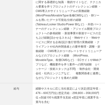
に関する基礎的な知識 ・動的サイトなど、テクニカ
ル要素を伴うプロジェクトのディレクション経験 ・
CMS導入やサイトリニューアルの実務経験
(WordPress/MovableType/各種CMSなど) ・BIツー
ルを用いたデータ可視化/分析の経験
(Tableau/Looker Studio/Power BIなど) ・外部パート
ナーのディレクション経験 ・アジャイル開発プロジ
ェクトへの参画経験 ・新規事業や新規サービスの立
ち上げ経験[活かせるスキル] ・Webサイト・Webサ
ービスに関する企画/設計/進行管理の実務経験 ・ク
ライアントや社内外関係者との要件整理・調整・折
衝経験 ・CMS導入やコーポレートサイトリニューア
ルなどのプロジェクト経験 (WordPress、
MovableType、有償CMSなど) ・ECサイトやWebア
プリなど、機能要件を伴う案件への関与経験 (パ
ッケージ・技術スタックは不問) ・制作会社・開発
会社・社内エンジニアなど、 複数関係者と連携し
ながらプロジェクトを進めた経験
給与
経験やスキルに応じ当社規定により決定(想定年収：
476～600万円位) 想定月給：299,800～358,000円
位 ※別途100％残業手当支給 ※想定年収に残業手当・
賞与を含む