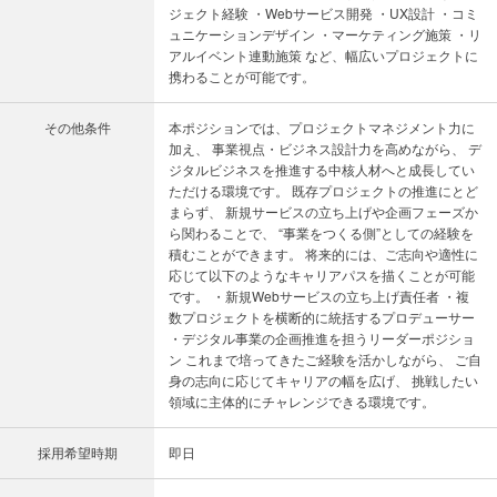
ジェクト経験 ・Webサービス開発 ・UX設計 ・コミ
ュニケーションデザイン ・マーケティング施策 ・リ
アルイベント連動施策 など、幅広いプロジェクトに
携わることが可能です。
その他条件
本ポジションでは、プロジェクトマネジメント力に
加え、 事業視点・ビジネス設計力を高めながら、 デ
ジタルビジネスを推進する中核人材へと成長してい
ただける環境です。 既存プロジェクトの推進にとど
まらず、 新規サービスの立ち上げや企画フェーズか
ら関わることで、 “事業をつくる側”としての経験を
積むことができます。 将来的には、ご志向や適性に
応じて以下のようなキャリアパスを描くことが可能
です。 ・新規Webサービスの立ち上げ責任者 ・複
数プロジェクトを横断的に統括するプロデューサー
・デジタル事業の企画推進を担うリーダーポジショ
ン これまで培ってきたご経験を活かしながら、 ご自
身の志向に応じてキャリアの幅を広げ、 挑戦したい
領域に主体的にチャレンジできる環境です。
採用希望時期
即日