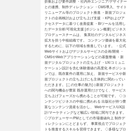
折衝および要件調整 ・社内外エンジニア/デザイナー
との連携、制作ディレクション ・CMS導入、サイト
リニューアル等のプロジェクト推進 ・新規プロジェ
クトの企画検討および立ち上げ支援 ・KPIおよびア
クセスデータに基づく改善提案 ・BIツールを活用し
たデータ分析/可視化支援 [ポジション概要] ビジネス
プロデュースチームは、 集英社のデジタルビジネス
拡大を担う中核組織です。 コンテンツ価値を最大化
するために、以下の領域を推進しています。 ・公式
Webサイトおよびデジタルサービスの企画/開発 ・
CMSやWebアプリケーションなどの基盤整備 ・新
規デジタルプロジェクトの立ち上げ ・UX/コミュニ
ケーション設計を含む体験価値の高度化 本ポジショ
ンでは、既存案件の運用に加え、 新規サービスや新
規プロジェクトの立ち上げにも主体的に関わってい
ただきます。 [この仕事の魅力] ◇新規プロジェクト
への関与機会が豊富 既存運用だけでなく、サービス
立ち上げフェーズから携わることが可能です。 ◇コ
ンテンツビジネスの中核に携われる 出版社が持つ豊
富なコンテンツ資産を活かし、 Webサービス/UX設
計/マーケティングなど幅広い領域に関与できます。
◇プロデューサー/PMとしての市場価値向上 制作デ
ィレクションにとどまらず、 事業視点でプロジェク
トを推進するスキルを習得できます。 ◇多様なプロ