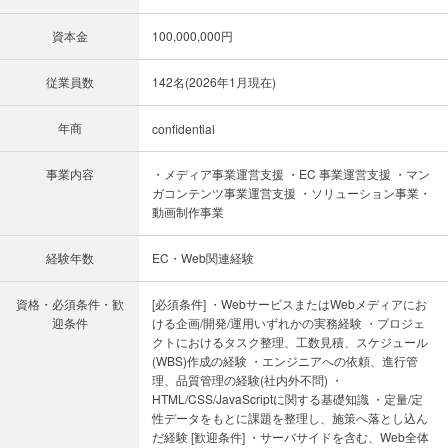
資本金
100,000,000円
従業員数
142名(2026年1月現在)
年商
confidential
事業内容
・メディア事業運営支援 ・EC 事業運営支援 ・マン
ガコンテンツ事業運営支援 ・ソリューション事業・
動画制作事業
経験年数
EC・Web関連経験
資格・必須条件・歓
[必須条件] ・WebサービスまたはWebメディアにお
迎条件
ける企画/開発/運用いずれかの実務経験 ・プロジェ
クトにおけるタスク整理、工数見積、スケジュール
(WBS)作成の経験 ・エンジニアへの依頼、進行管
理、品質管理の経験(社内外不問) ・
HTML/CSS/JavaScriptに関する基礎知識 ・定量/定
性データをもとに課題を整理し、施策へ落とし込ん
だ経験 [歓迎条件] ・サーバサイドを含む、Web全体