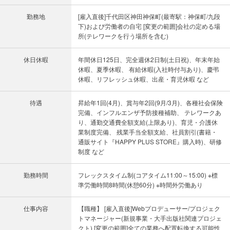
勤務地
[雇入直後]千代田区神田神保町(最寄駅：神保町/九段
下)および労働者の自宅 [変更の範囲]会社の定める場
所(テレワークを行う場所を含む)
休日休暇
年間休日125日、完全週休2日制(土日祝)、年末年始
休暇、夏季休暇、 有給休暇(入社時付与あり)、慶弔
休暇、リフレッシュ休暇、出産・育児休暇 など
待遇
昇給年1回(4月)、賞与年2回(9月/3月)、各種社会保険
完備、インフルエンザ予防接種補助、 テレワークあ
り、通勤交通費全額支給(上限あり)、育児・介護休
業制度完備、 残業手当全額支給、社員割引(書籍・
通販サイト『HAPPY PLUS STORE』購入時)、研修
制度 など
勤務時間
フレックスタイム制(コアタイム11:00～15:00) ※標
準労働時間8時間(休憩60分) ※時間外労働あり
仕事内容
【職種】 [雇入直後]Webプロデューサー/プロジェク
トマネージャー(新規事業・大手出版社関連プロジェ
クト) [変更の範囲]全ての業務へ配置転換する可能性