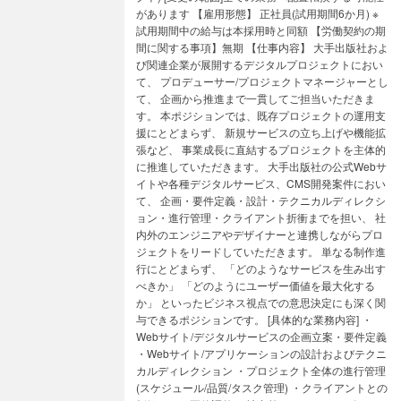
があります 【雇用形態】 正社員(試用期間6か月) ※
試用期間中の給与は本採用時と同額 【労働契約の期
間に関する事項】無期 【仕事内容】 大手出版社およ
び関連企業が展開するデジタルプロジェクトにおい
て、 プロデューサー/プロジェクトマネージャーとし
て、 企画から推進まで一貫してご担当いただきま
す。 本ポジションでは、既存プロジェクトの運用支
援にとどまらず、 新規サービスの立ち上げや機能拡
張など、 事業成長に直結するプロジェクトを主体的
に推進していただきます。 大手出版社の公式Webサ
イトや各種デジタルサービス、CMS開発案件におい
て、 企画・要件定義・設計・テクニカルディレクシ
ョン・進行管理・クライアント折衝までを担い、 社
内外のエンジニアやデザイナーと連携しながらプロ
ジェクトをリードしていただきます。 単なる制作進
行にとどまらず、 「どのようなサービスを生み出す
べきか」 「どのようにユーザー価値を最大化する
か」 といったビジネス視点での意思決定にも深く関
与できるポジションです。 [具体的な業務内容] ・
Webサイト/デジタルサービスの企画立案・要件定義
・Webサイト/アプリケーションの設計およびテクニ
カルディレクション ・プロジェクト全体の進行管理
(スケジュール/品質/タスク管理) ・クライアントとの