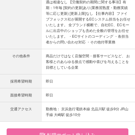
遇は相違なし 【労働契約の期間に関する事項】有
期：1年毎 [契約の更新]あり(業務習熟度・勤務実績
等に応じ更新) [更新上限]なし 【仕事内容】 ファイ
ブフォックス社が展開するECシステム担当をお任せ
いたします。 全ブランド横断で、自社EC、ECモー
ルに出店中のショップも含めた全般の管理をお任せ
いたします。 ・ECサイトのコーディング ・各担当
者からの問い合わせ対応 ・その他付帯業務
その他条件
商品だけではなく店舗空間・接客サービスなど、 お
客様とのあらゆる接点で感動や喜びを与えることを
目標としている企業
採用希望時期
即日
面接希望時期
即日
交通アクセス
勤務地： 京浜急行電鉄本線 北品川駅 徒歩9分 JR山
手線 大崎駅 徒歩10分
転職サポート申し込み