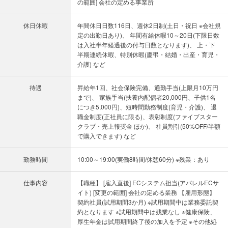
の範囲] 会社の定める事業所
休日休暇
年間休日日数116日、週休2日制(土日・祝日 ※会社規
定の出勤日あり)、 年間有給休暇10～20日(下限日数
は入社半年経過後の付与日数となります)、 上・下
半期連続休暇、特別休暇(慶弔・結婚・出産・育児・
介護) など
待遇
昇給年1回、社会保険完備、通勤手当(上限月10万円
まで)、 家族手当(扶養内配偶者20,000円、子供1名
につき5,000円)、短時間勤務制度(育児・介護)、 退
職金制度(正社員に限る)、表彰制度(ファイブスター
クラブ・売上報奨金 ほか)、 社員割引(50%OFF/半額
で購入できます) など
勤務時間
10:00～19:00(実働8時間/休憩60分) ※残業：あり
仕事内容
【職種】 [雇入直後] ECシステム担当(アパレルECサ
イト) [変更の範囲] 会社の定める業務 【雇用形態】
契約社員(試用期間3か月) ※試用期間中は業務委託契
約となります ※試用期間中は残業なし ※健康保険、
厚生年金は試用期間終了後の加入を予定 ※その他処