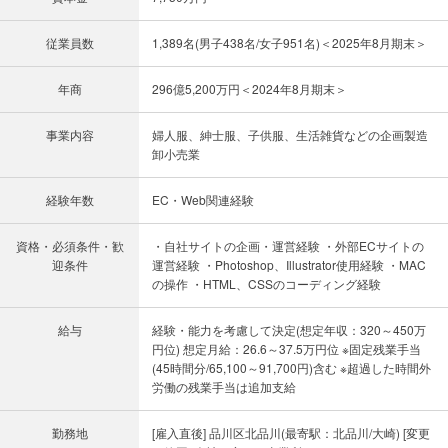
従業員数
1,389名(男子438名/女子951名)＜2025年8月期末＞
年商
296億5,200万円＜2024年8月期末＞
事業内容
婦人服、紳士服、子供服、生活雑貨などの企画製造
卸小売業
経験年数
EC・Web関連経験
資格・必須条件・歓
・自社サイトの企画・運営経験 ・外部ECサイトの
迎条件
運営経験 ・Photoshop、Illustrator使用経験 ・MAC
の操作 ・HTML、CSSのコーディング経験
給与
経験・能力を考慮して決定(想定年収：320～450万
円位) 想定月給：26.6～37.5万円位 ※固定残業手当
(45時間分/65,100～91,700円)含む ※超過した時間外
労働の残業手当は追加支給
勤務地
[雇入直後] 品川区北品川(最寄駅：北品川/大崎) [変更